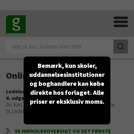
Bemærk, kun skoler,
Online materiale
uddannelsesinstitutioner
og boghandlere kan købe
Ledelse i praksis
direkte hos forlaget. Alle
6. udgave 2026
│
Lærebog
priser er eksklusiv moms.
Du kan her på siden downloade online materiale
til
Ledelse i praksis
- 6. udgave 2026.
SE INDHOLDSOVERSIGT OG DET FØRSTE