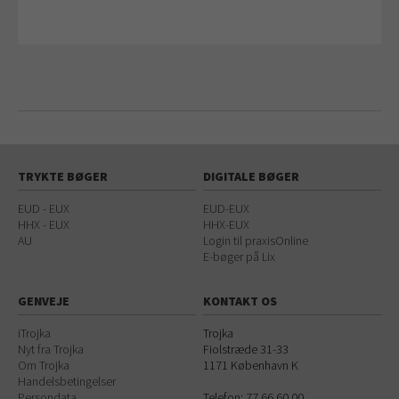
TRYKTE BØGER
DIGITALE BØGER
EUD - EUX
EUD-EUX
HHX - EUX
HHX-EUX
AU
Login til praxisOnline
E-bøger på Lix
GENVEJE
KONTAKT OS
iTrojka
Trojka
Nyt fra Trojka
Fiolstræde 31-33
Om Trojka
1171
København K
Handelsbetingelser
Persondata
Telefon:
77 66 60 00