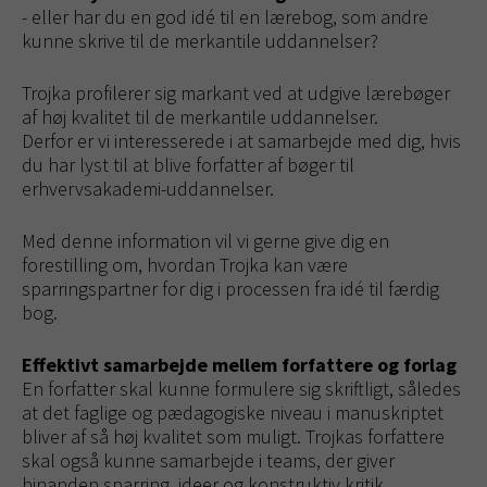
- eller har du en god idé til en lærebog, som andre
kunne skrive til de merkantile uddannelser?
Trojka profilerer sig markant ved at udgive lærebøger
af høj kvalitet til de merkantile uddannelser.
Derfor er vi interesserede i at samarbejde med dig, hvis
du har lyst til at blive forfatter af bøger til
erhvervsakademi-uddannelser.
Med denne information vil vi gerne give dig en
forestilling om, hvordan Trojka kan være
sparringspartner for dig i processen fra idé til færdig
bog.
Effektivt samarbejde mellem forfattere og forlag
En forfatter skal kunne formulere sig skriftligt, således
at det faglige og pædagogiske niveau i manuskriptet
bliver af så høj kvalitet som muligt. Trojkas forfattere
skal også kunne samarbejde i teams, der giver
hinanden sparring, ideer og konstruktiv kritik.