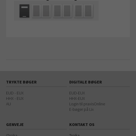
TRYKTE BØGER
DIGITALE BØGER
EUD - EUX
EUD-EUX
HHX - EUX
HHX-EUX
AU
Login til praxisOnline
E-bøger på Lix
GENVEJE
KONTAKT OS
iTrojka
Trojka