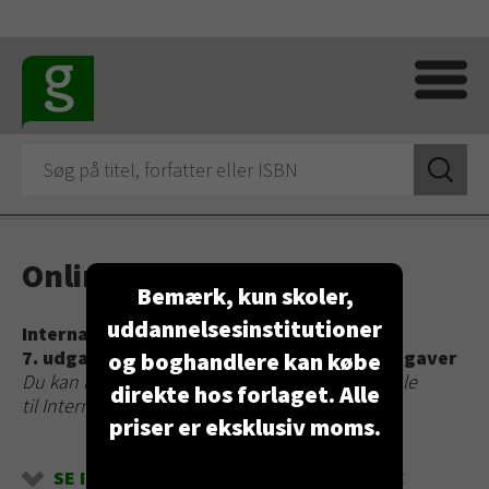
Online materiale
Bemærk, kun skoler,
uddannelsesinstitutioner
International markedsføring
7. udgave 2023
│
Lærebog og Cases og opgaver
og boghandlere kan købe
Du kan her på siden downloade online materiale
direkte hos forlaget. Alle
til International markedsføring
.
priser er eksklusiv moms.
SE INDHOLDSOVERSIGT OG DET FØRSTE