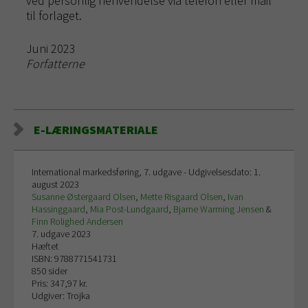
ved personlig henvendelse via telefon eller mail
til forlaget.
Juni 2023
Forfatterne
E-LÆRINGSMATERIALE
International markedsføring, 7. udgave - Udgivelsesdato: 1.
august 2023
Susanne Østergaard Olsen
,
Mette Risgaard Olsen
,
Ivan
Hassinggaard
,
Mia Post-Lundgaard
,
Bjarne Warming Jensen
&
Finn Rolighed Andersen
7. udgave 2023
Hæftet
ISBN: 9788771541731
850 sider
Pris: 347,97 kr.
Udgiver: Trojka