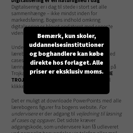
Digitalisering er en naturlighed i dag
Digitalisering er i dag til stede i stort set alle
sammenhænge – ikke mindst inden for
markedsføring. Bogens indhold omkring
digitalisering er blevet opdateret med seneste
viden suppleret med nye eksempler.
Bemærk, kun skoler,
uddannelsesinstitutioner
Undervisningsmaterialet omfatter foruden
og boghandlere kan købe
lærebogen en omfattende opgavesamling med
cases og opgaver. Hertil kommer e-
direkte hos forlaget. Alle
læringsmaterialer på bogens website: Gå ind på
priser er eksklusiv moms.
Trojkas website
www.trojka.dk
, klik på
ONLINE
TROJKA
og vælg
iTrojka
. I den viste bogreol
klikkes på ikon med bogens forside.
Det er muligt at downloade PowerPoints med alle
lærebogens figurer fra bogens website.
For
undervisere
er der adgang til
vejledning til løsning
af cases og opgaver
. Det sidste kræver
adgangskode, som undervisere kan få udleveret