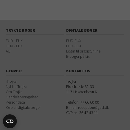
TRYKTE BØGER
DIGITALE BØGER
EUD - EUX
EUD-EUX
HHX - EUX
HHX-EUX
AU
Login til praxisOnline
E-bøger på Lix
GENVEJE
KONTAKT OS
iTrojka
Trojka
Nyt fra Trojka
Fiolstræde 31-33
Om Trojka
1171
København K
Handelsbetingelser
Persondata
Telefon:
77 66 60 00
Køb af digitale bøger
E-mail:
reception@gad.dk
CVR-nr.: 36 42 43 11