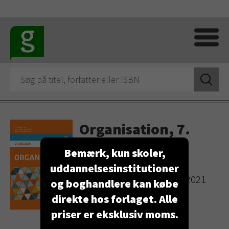
Organisation, 7.
udgave
Bemærk, kun skoler,
uddannelsesinstitutioner
Lærebog
Udgivelsesdato: 4. januar 2021
og boghandlere kan købe
direkte hos forlaget. Alle
PRIS: 278,00 KR.
priser er eksklusiv moms.
KØB