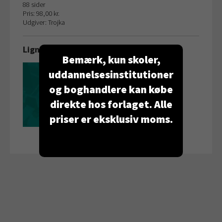
88 sider
Pris: 98,00 kr.
Udgiver: Trojka
Lignende bog
Bemærk, kun skoler,
Logistik
uddannelsesinstitutioner
2. udgave 2004 │Lærebog
Lærebog
og boghandlere kan købe
Læs mere
direkte hos forlaget. Alle
priser er eksklusiv moms.