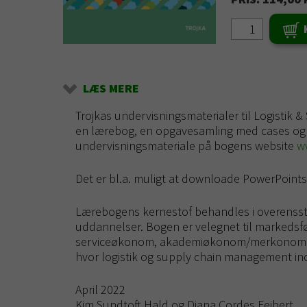
LÆS MERE
Trojkas undervisningsmaterialer til Logistik 
en lærebog, en opgavesamling med cases og
undervisningsmateriale på bogens website
w
Det er bl.a. muligt at downloade PowerPoints
Lærebogens kernestof behandles i overenss
uddannelser. Bogen er velegnet til marked
serviceøkonom, akademiøkonom/merkonom, H
hvor logistik og supply chain management in
April 2022
Kim Sundtoft Hald og Diana Cordes Feibert