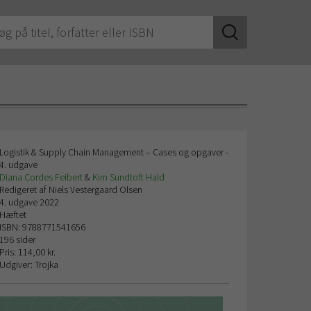
Logistik & Supply Chain Management – Cases og opgaver -
4. udgave
Diana Cordes Feibert
&
Kim Sundtoft Hald
Redigeret af Niels Vestergaard Olsen
4. udgave 2022
Hæftet
ISBN: 9788771541656
196 sider
Pris: 114,00 kr.
Udgiver: Trojka