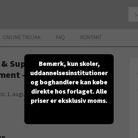
ONLINE TROJKA
FAQ
KONTAKT
 & Supply Chain
Bemærk, kun skoler,
uddannelsesinstitutioner
ent – Cases og opgaver
og boghandlere kan købe
direkte hos forlaget. Alle
o: 1. august 2022
priser er eksklusiv moms.
KR.