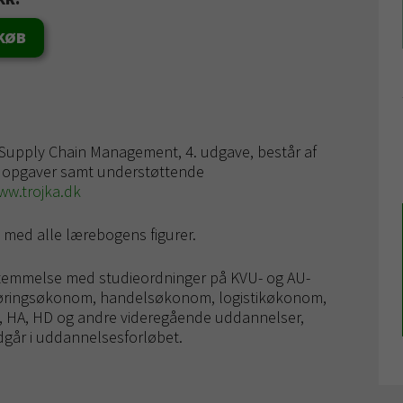
KØB
& Supply Chain Management, 4. udgave, består af
 opgaver samt understøttende
ww.trojka.dk
 med alle lærebogens figurer.
temmelse med studieordninger på KVU- og AU-
sføringsøkonom, handelsøkonom, logistikøkonom,
A, HD og andre videregående uddannelser,
dgår i uddannelsesforløbet.