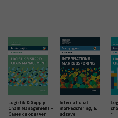
Logistik & Supply
International
Log
Chain Management –
markedsføring, 6.
ch
Cases og opgaver
udgave
Cas