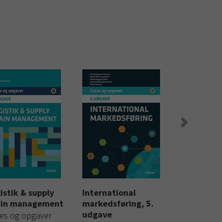
istik & supply
International
Organisat
ain management
markedsføring, 5.
Metode, ca
udgave
es og opgaver
opgaver