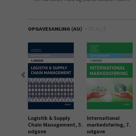
OPGAVESAMLING (AU)
SE ALLE
Logistik & Supply
International
Chain Management, 5.
markedsføring, 7.
aver
udgave
udgave