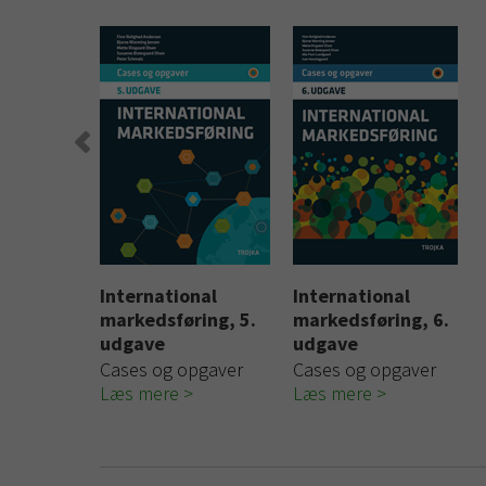
ion
International
Projektledelse, 2.
International
Projektled
markedsføring, 5.
udgave
markedsføring, 6.
udgave
ses og
udgave
udgave
Udgivelsesdato: 2.
Udgivelsesd
Cases og opgaver
august 2021
Cases og opgaver
august 202
Læs mere
Læs mere
Læs mere
Læs mere