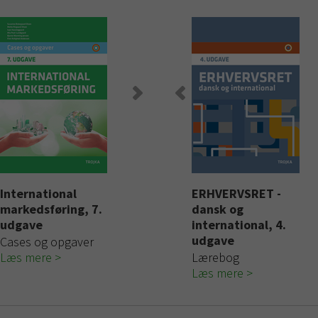
else, 3.
International
STRATEGI – det
Logistik
ERHVERVSRET -
Logistik & 
markedsføring, 7.
strategiske
dansk og
chain man
Cases og opgaver
udgave
lederskab
international, 4.
ato: 1.
Læs mere
Cases og op
udgave
5
Cases og opgaver
Udgivelsesdato: 1.
Læs mere
Læs mere
august 2022
Lærebog
Læs mere
Læs mere