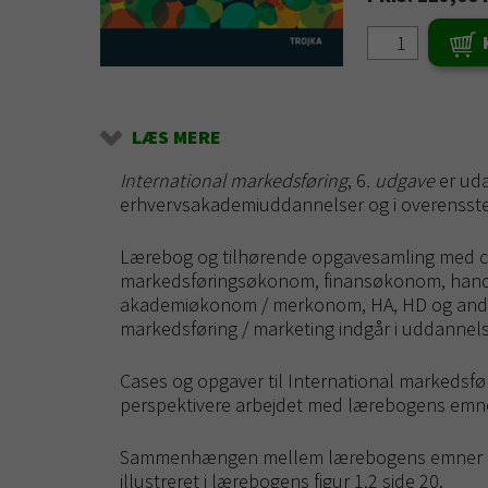
LÆS MERE
International markedsføring
, 6
. udgave
er uda
erhvervsakademiuddannelser og i overensst
Lærebog og tilhørende opgavesamling med ca
markedsføringsøkonom, finansøkonom, hand
akademiøkonom / merkonom, HA, HD og andr
markedsføring / marketing indgår i uddannels
Cases og opgaver til International markedsfør
perspektivere arbejdet med lærebogens emne
Sammenhængen mellem lærebogens emner og
illustreret i lærebogens figur 1.2 side 20.