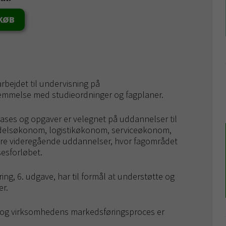
KØB
rbejdet til undervisning på
emmelse med studieordninger og fagplaner.
ses og opgaver er velegnet på uddannelser til
elsøkonom, logistikøkonom, serviceøkonom,
e videregående uddannelser, hvor fagområdet
esforløbet.
ing, 6. udgave, har til formål at understøtte og
r.
 virksomhedens markedsføringsproces er