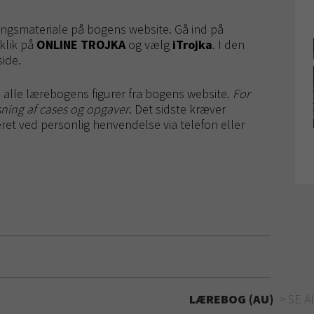
ingsmateriale på bogens website. Gå ind på
 klik på
ONLINE TROJKA
og vælg
iTrojka
. I den
ide.
alle lærebogens figurer fra bogens website.
For
øsning af cases og opgaver
. Det sidste kræver
et ved personlig henvendelse via telefon eller
LÆREBOG (AU)
SE A