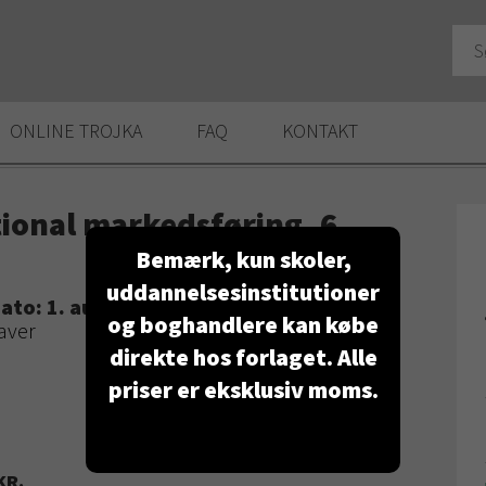
ONLINE TROJKA
FAQ
KONTAKT
tional markedsføring, 6.
Bemærk, kun skoler,
uddannelsesinstitutioner
ato: 1. august 2019
og boghandlere kan købe
aver
direkte hos forlaget. Alle
priser er eksklusiv moms.
KR.