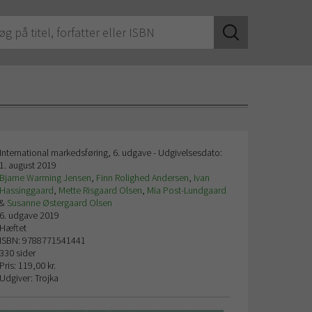
International markedsføring, 6. udgave - Udgivelsesdato:
1. august 2019
Bjarne Warming Jensen
,
Finn Rolighed Andersen
,
Ivan
Hassinggaard
,
Mette Risgaard Olsen
,
Mia Post-Lundgaard
&
Susanne Østergaard Olsen
6. udgave 2019
Hæftet
ISBN: 9788771541441
330 sider
Pris: 119,00 kr.
Udgiver: Trojka