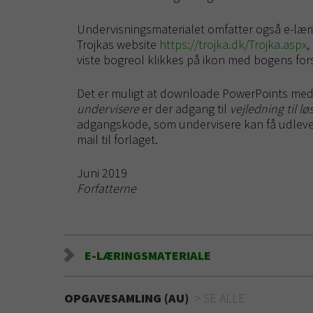
Undervisningsmaterialet omfatter også e-lær
Trojkas website
https://trojka.dk/Trojka.aspx
,
viste bogreol klikkes på ikon med bogens fors
Det er muligt at downloade PowerPoints med 
undervisere
er der adgang til
vejledning til l
adgangskode, som undervisere kan få udlever
mail til forlaget.
Juni 2019
Forfatterne
E-LÆRINGSMATERIALE
OPGAVESAMLING (AU)
SE ALLE