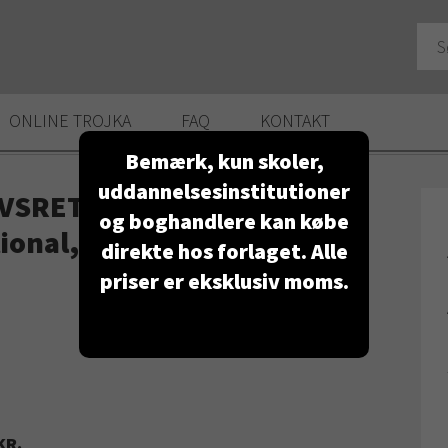
ONLINE TROJKA
FAQ
KONTAKT
Bemærk, kun skoler,
uddannelsesinstitutioner
SRET - dansk og
og boghandlere kan købe
ional, 4. udgave
direkte hos forlaget. Alle
priser er eksklusiv moms.
KR.