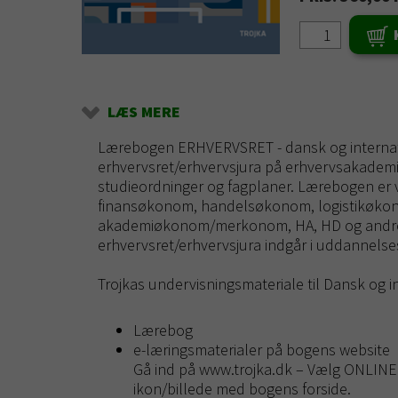
LÆS MERE
Lærebogen ERHVERVSRET - dansk og internation
erhvervsret/erhvervsjura på erhvervsakade
studieordninger og fagplaner. Lærebogen er 
finansøkonom, handelsøkonom, logistikøko
akademiøkonom/merkonom, HA, HD og andre 
erhvervsret/erhvervsjura indgår i uddannelse
Trojkas undervisningsmateriale til Dansk og i
Lærebog
e-læringsmaterialer på bogens website
Gå ind på www.trojka.dk – Vælg ONLINE T
ikon/billede med bogens forside.