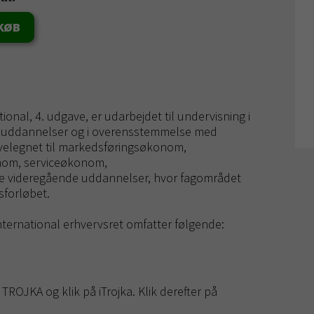
KØB
al, 4. udgave, er udarbejdet til undervisning i
miuddannelser og i overensstemmelse med
velegnet til markedsføringsøkonom,
nom, serviceøkonom,
videregående uddannelser, hvor fagområdet
sforløbet.
nternational erhvervsret omfatter følgende:
ROJKA og klik på iTrojka. Klik derefter på