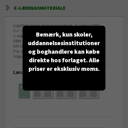
E-LÆRINGSMATERIALE
Logistik & supply chain management - 3. udgave 2018
Kim Sundtoft Hald
&
Poul Erik Christiansen
Bemærk, kun skoler,
3. udgave 2018
ISBN: 9788771541199
uddannelsesinstitutioner
426 sider
og boghandlere kan købe
Pris: 278,00 kr.
Udgiver: Trojka
direkte hos forlaget. Alle
priser er eksklusiv moms.
Læs et uddrag af lærebogen