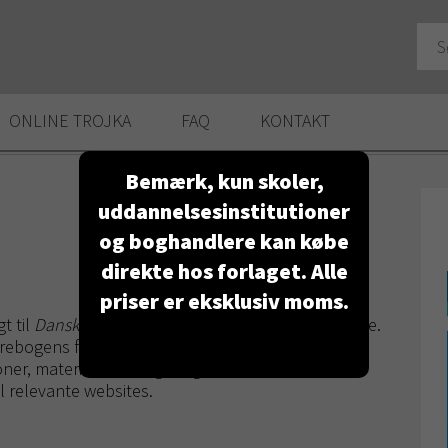
ONLINE TROJKA
FAQ
KONTAKT
Bemærk, kun skoler,
uddannelsesinstitutioner
og boghandlere kan købe
direkte hos forlaget. Alle
priser er eksklusiv moms.
t til
Dansk og international erhvervsret
- 3. udgave.
rebogens figurer, PowerPoints med
ioner, materialesamlinger og formularer,
il relevante websites.