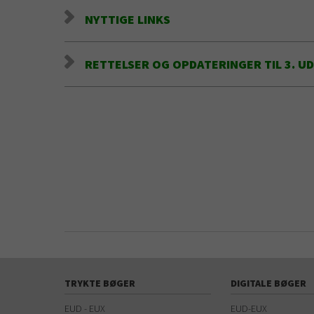
NYTTIGE LINKS
RETTELSER OG OPDATERINGER TIL 3. U
TRYKTE BØGER
DIGITALE BØGER
EUD - EUX
EUD-EUX