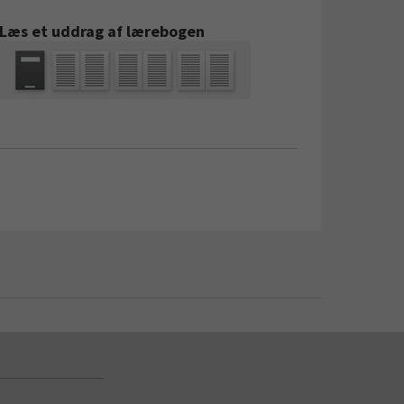
Læs et uddrag af lærebogen