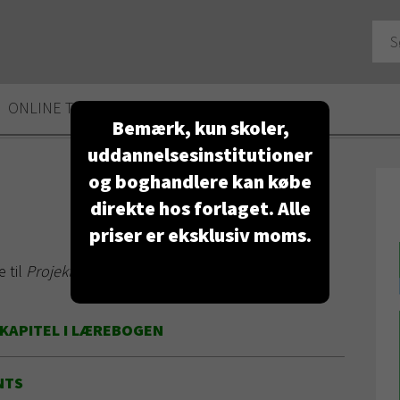
ONLINE TROJKA
FAQ
KONTAKT
Bemærk, kun skoler,
uddannelsesinstitutioner
og boghandlere kan købe
direkte hos forlaget. Alle
priser er eksklusiv moms.
 til
Projektledelse
- 2. udgave 2021.
 KAPITEL I LÆREBOGEN
NTS