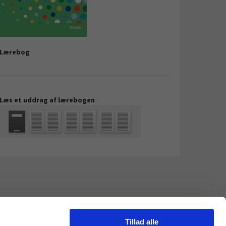
Lærebog
Læs et uddrag af lærebogen
Tillad alle