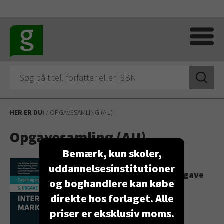
HER ER DU:
/ OPGAVESAMLING (AU)
Opgavesamling (AU)
Bemærk, kun skoler,
International
uddannelsesinstitutioner
markedsføring, 5. udgave
og boghandlere kan købe
Cases og opgaver
Læs mere
direkte hos forlaget. Alle
priser er eksklusiv moms.