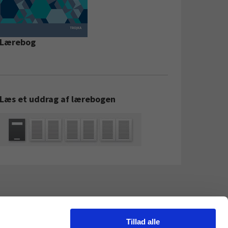
Lærebog
Læs et uddrag af lærebogen
Tillad alle