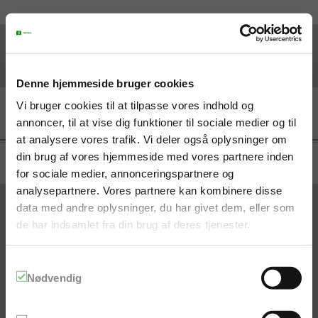
Bemærk, kun skoler,
Denne hjemmeside bruger cookies
uddannelsesinstitutioner
Vi bruger cookies til at tilpasse vores indhold og
annoncer, til at vise dig funktioner til sociale medier og til
og boghandlere kan købe
at analysere vores trafik. Vi deler også oplysninger om
direkte hos forlaget. Alle
din brug af vores hjemmeside med vores partnere inden
priser er eksklusiv moms.
for sociale medier, annonceringspartnere og
analysepartnere. Vores partnere kan kombinere disse
data med andre oplysninger, du har givet dem, eller som
TRYKTE BØGER
DIGITALE BØGER
de har indsamlet fra din brug af deres tjenester.
EUD - EUX
EUD-EUX
HHX - EUX
HHX-EUX
AU
Login til praxisOnline
Samtykkevalg
E-bøger på Lix
Nødvendig
GENVEJE
KONTAKT OS