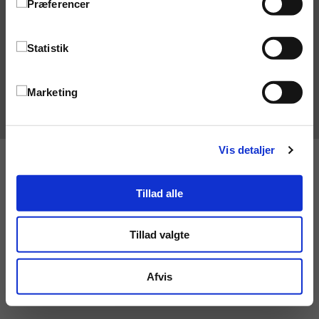
Præferencer
iTrojka
Trojka
Nyt fra Trojka
Fiolstræde 31-33
Om Trojka
1171
København K
Statistik
Handelsbetingelser
Persondata
Telefon:
77 66 60 00
Køb af digitale bøger
E-mail:
reception@gad.dk
Marketing
CVR-nr.: 36 42 43 11
Vis detaljer
Tillad alle
Tillad valgte
Afvis